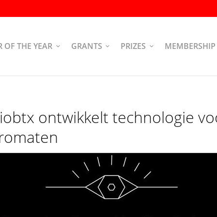
R OF THE YEAR
GRANTS
PRIZES
MEMBERSHIP
iobtx ontwikkelt technologie v
romaten