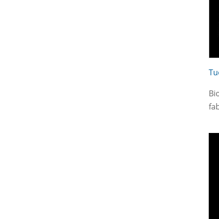
Tu
Bi
fa