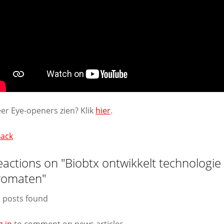
er Eye-openers zien? Klik
hier
.
Back
eactions on "Biobtx ontwikkelt technologi
romaten"
 posts found
g in
to comment on news articles.