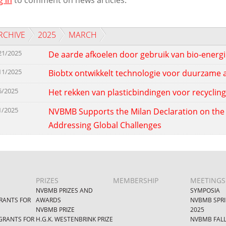
RCHIVE
2025
MARCH
21/2025
De aarde afkoelen door gebruik van bio-energ
11/2025
Biobtx ontwikkelt technologie voor duurzame
5/2025
Het rekken van plasticbindingen voor recycling
1/2025
NVBMB Supports the Milan Declaration on the C
Addressing Global Challenges
PRIZES
MEMBERSHIP
MEETINGS
NVBMB PRIZES AND
SYMPOSIA
RANTS FOR
AWARDS
NVBMB SPR
NVBMB PRIZE
2025
GRANTS FOR
H.G.K. WESTENBRINK PRIZE
NVBMB FAL