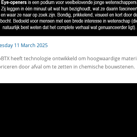
esday 11 March 2025
oBTX heeft technologie ontwikkeld om hoogwaardige mater
briceren door afval om te zetten in chemische bouwstenen.