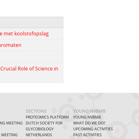
ie met koolstofopslag
 aromaten
rucial Role of Science in
SECTIONS
YOUNG NVBMB
PROTEOMICS PLATFORM
YOUNG NVBMB
ING MEETING
DUTCH SOCIETY FOR
WHAT DO WE DO?
GLYCOBIOLOGY
UPCOMING ACTIVITIES
L MEETING
NETHERLANDS
PAST ACTIVITIES