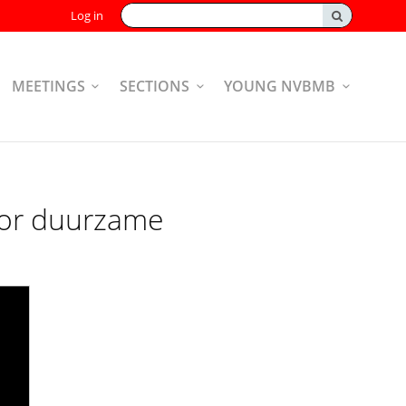
Search:
Log in
MEETINGS
SECTIONS
YOUNG NVBMB
oor duurzame